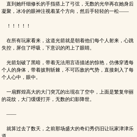
直到她纤细修长的手指搭上了弓弦，无数的光华再在她身后
凝聚，冰冷的眼神注视着某个方向，然后手轻轻的一松——
！！！！！
在所有玩家看来，这道光箭就是朝着他们每个人射来，心跳
失控，屏住了呼吸，下意识的闭上了眼睛。
光箭划破了黑暗，带着无法用言语描述的惊艳，仿佛穿透每
个人的身体，带着披荆斩棘，不可匹敌的气势，直接刺入了每
个人心中，眼中。
一扇辉煌高大的大门突兀的出现在了空中，上面是繁复华丽
的花纹，大门缓缓打开，无数的幻影降世。
——
就算过去了数天，之前那场盛大的奇幻秀仍旧让玩家津津乐
道。