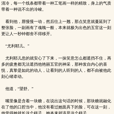
清冷，每一个线条都带着一种工笔画一样的精致，身上的气质
带着一种说不出的冷峻。
看到他，唇慢慢一动，然后往上一翘，那点笑意就蔓延到了
整张脸，一副画有了魂魄一般，本来就极为出色的五官这一刻
更让人一秒钟都舍不得移开。
“尤利耶儿。”
尤利耶儿忽的就安心了下来，一抹笑意怎么都遮挡不住，再
多的疲惫都无法遮挡他艳丽五官的神采，那种发自内心的喜
悦，真挚是如此的动人，让看到的人听到的人，都不由被他此
刻心绪牵动。
他道，“望舒。”
嘴里像是含着一块糖，在说出这句话的时候，那块糖就融化
在了他的口腔当中，他没有看过她面具下的脸，可在这一刻，
他觉得她就长这个样子，她本来就该是这个样子。