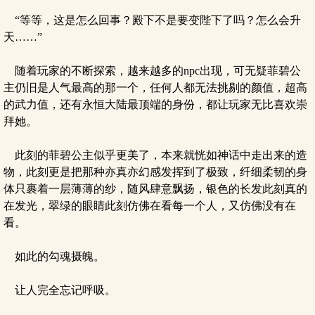
“等等，这是怎么回事？殿下不是要变陛下了吗？怎么会升
天……”
随着玩家的不断探索，越来越多的npc出现，可无疑菲碧公
主仍旧是人气最高的那一个，任何人都无法挑剔的颜值，超高
的武力值，还有永恒大陆最顶端的身份，都让玩家无比喜欢崇
拜她。
此刻的菲碧公主似乎更美了，本来就恍如神话中走出来的造
物，此刻更是把那种亦真亦幻感发挥到了极致，纤细柔韧的身
体只裹着一层薄薄的纱，随风肆意飘扬，银色的长发此刻真的
在发光，翠绿的眼睛此刻仿佛在看每一个人，又仿佛没有在
看。
如此的勾魂摄魄。
让人完全忘记呼吸。