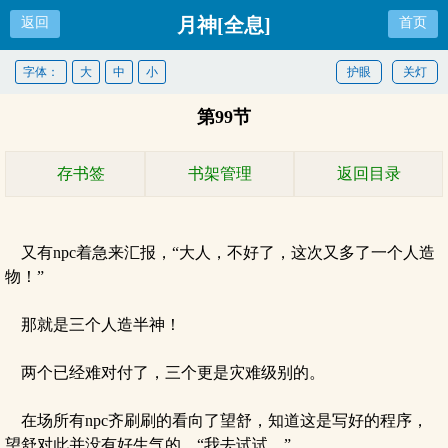
月神[全息]
返回
首页
字体：
大
中
小
护眼
关灯
第99节
存书签
书架管理
返回目录
又有npc着急来汇报，“大人，不好了，这次又多了一个人造
物！”
那就是三个人造半神！
两个已经难对付了，三个更是灾难级别的。
在场所有npc齐刷刷的看向了望舒，知道这是写好的程序，
望舒对此并没有好生气的，“我去试试。”