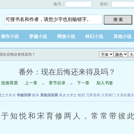
账号：
密码：
搜 索
都市小说
穿越小说
网游小说
科幻小说
其他小说
：现在后悔还来得及吗？
番外：现在后悔还来得及吗？
投推荐票
上一章
章节目录
下一章
加入书签
←
→
漫之大冬兵
华娱宗师
斩杀
系统供应商
风水大术士
斩邪
万界圣师
大宋将门
大宋好屠
知悦和宋育修两人，常常带彼此