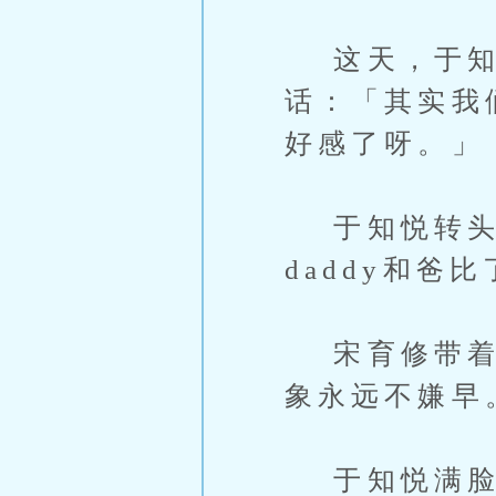
这天，于知
话：「其实我
好感了呀。」
于知悦转头
daddy和爸
宋育修带着微
象永远不嫌早
于知悦满脸