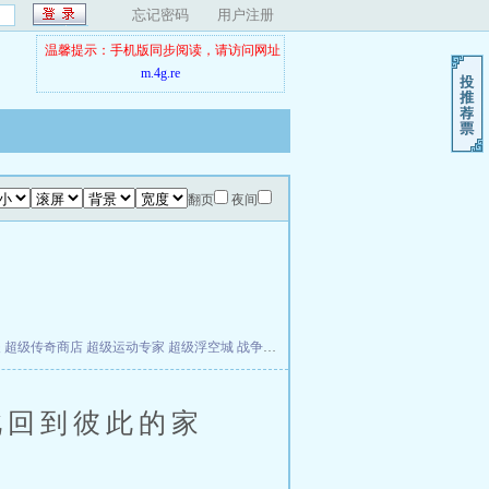
忘记密码
用户注册
温馨提示：手机版同步阅读，请访问网址
m.4g.re
翻页
夜间
夫
超级传奇商店
超级运动专家
超级浮空城
战争天堂
混元道纪
教练万岁
都市全能巨星
回到彼此的家