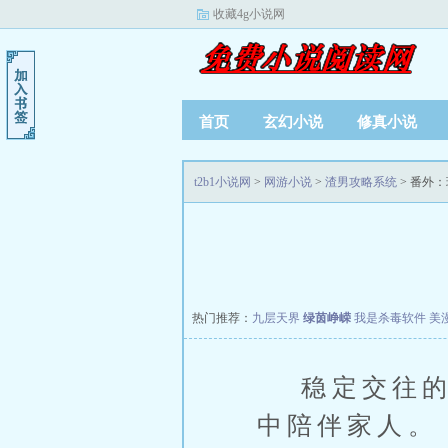
收藏4g小说网
首页
玄幻小说
修真小说
t2b1小说网
>
网游小说
>
渣男攻略系统
> 番外
热门推荐：
九层天界
绿茵峥嵘
我是杀毒软件
美
稳定交往的于
中陪伴家人。