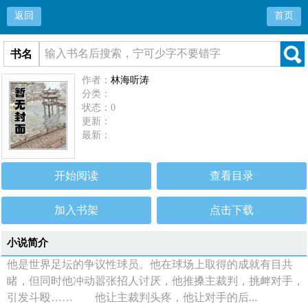
返回
首页
书名
作者：
林海听涛
分类：
状态：0
更新：
最新：
开始阅读
查看目录
加入书架
点击下载
小说简介
他是世界足坛的争议性球员。他在球场上取得的成就有目共
睹，但同时他冲动嚣张招人讨厌，他推搡主裁判，挑衅对手，
引发斗殴…… 他让主裁判头疼，他让对手的后...