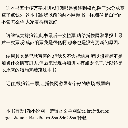
这本书五十多万字才进v,订阅那是惨淡到极点,除了pk分成赛
赚了点钱外,这本书跟我以前的两本网游书一样,都算是白写的,
不管怎么样,大家看得爽就好.
请继续支持狼籍,此书最后一次拉票,请给捕快网游录投上最
后一次票,分成pk的票我是很低啊.想来也是没有更新的原因.
结局其实是早就写完的,但我又不舍得结束,所以想着是不是
加点什么情节进去,但后来发现再加进去有点太拖了,所以还是
以原来的结局来结束这本书.
记住,投狼籍一票,让捕快网游录有个好的收场.投票哟.
---------
本书首发17k小说网，楚留香文学网&lt;a href=&quot;
target=&quot;_blank&quot;&gt;&lt;/a&gt;转载