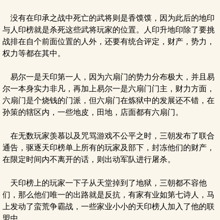
没有在印承之战中死亡的武将则是香馍馍，因为此后的地印
与人印榜就是杀死这些武将玩家的位置。人印升地印除了要挑
战排在自个前面位置的人外，还要有统合评定，财产，势力，
权力等都在其中。
易尔一是天印第一人，因为六扇门的势力分布极大，并且易
尔一本身实力非凡，再加上易尔一是六扇门门主，财力方面，
六扇门是个烧钱的门派，但六扇门在炼狱中的发展还不错，在
孙策的辖区内，一些地皮，田地，店面都有六扇门。
在无数玩家羡慕以及咒骂游戏不公平之时，三朝发布了联合
通告，驱逐天印榜单上所有的玩家及部下，封冻他们的财产，
在限定时间内不离开的话，则出动军队进行屠杀。
天印榜上的玩家一下子从天堂掉到了地狱，三朝都不容他
们，那么他们唯一的出路就是反抗，有家有业如第七诗人，马
上发动了蛮荒争霸战，一些家业小小的天印榜人加入了他的联
盟中。