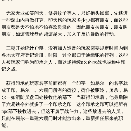
无家无业如笑问天，修身蚊子等人，只好抱头鼠窜，先逃进
一些深山内再做打算。印天榜的玩家多少少都有朋友，而这些
朋友都是天不怕地不怕喜欢刺激的，因此朋友拉朋友，朋友叫
朋友，如滚雪球盘的越滚越大，加入了反抗暴政的行动。
三朝开始统计户籍，没有加入造反的玩家需要规定时间内到
各地太守府登记造册，时限一过全部归于通缉犯的行列，这些
人被玩家们称为印承之人，而这场持续n久的大战也被称中印
记之战。
获得印承的玩家名字前面都有一个印字，如易尔一的名字就
成了印。易尔一。六扇门所有的衙役，衙仆被驱逐，屠杀，易
尔一如消防员盘四处接收他的部下，当获得印承后，他身后除
了六扇铁令外就多了一个印承之印，这个印承之印可以把所有
npc部下接收进去，但这不属于战斗力，这些放进去的人员，
只能在易尔一重建六扇门时才能放出来，重新担任原来的职
能。