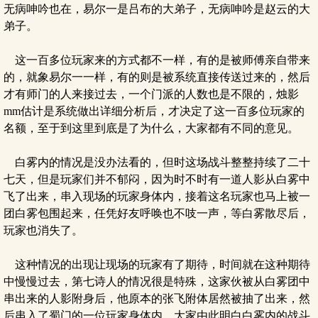
无病呻吟也在，易尔一是吕布的大弟子，无病呻吟是赵云的大
弟子。
这一百多位玩家来的方式都不一样，有的是被师傅亲自带来
的，就象易尔一一样，有的则是被系统直接传送过来的，然后
才有师门的人来接过去，一个门派的人数也是不限的，烛影
mm估计是系统做出详细分析后，才决定了这一百多位玩家的
名额，至于到这里到底是了为什么，大家都有不同的意见。
白雾内的情况是没办法看的，但时这场战斗整整持续了二十
七天，但是玩家们并不郁闷，因为时不时有一道人影从白雾中
飞了出来，串入现场的玩家身体内，接着这名玩家也马上被一
团白雾包围起来，任凭好友呼唤也不吱一声，等白雾散尽后，
玩家也消失了。
这种情况的出现让现场的玩家有了期待，时间就在这种期待
中慢慢过去，第七诗人的情况很是特殊，这家伙被从白雾团中
串出来的人影附身后，他原本的张飞附体居然被抽了出来，然
后串入了蜀门的一位玩家身体内，大家由此明白白雾内的战斗