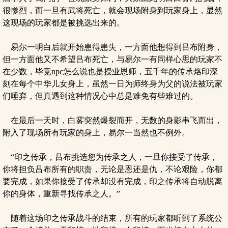
很惨烈，而一旦有武将死亡，就会现场附身到玩家身上，显然
这现场的玩家都是被挑选出来的。
易尔一明白后就开始患得患失，一方面他想得到吕布附身，
但一方面他又不希望吕布死亡，与易尔一有同样心思的玩家不
在少数，毕竞npc怎么说也是授业恩师，五千年的传承烙印深
刻在每个中华儿女身上，虽然一日为师终身为父的说法被玩家
们唾弃，但真遇到这种情况心中总是难免有些难过的。
在最后一天时，白雾突然爆裂而开，无数的身影串飞而出，
附入了现场所有玩家的身上，易尔一当然也不例外。
“印之传承，吕布挑选您为传承之人，一旦你接受了传承，
你将担负吕布所有的职责，无论是恩还是仇，不论艰险，你都
要完成，如果你接受了传承却没有完成，印之传承将自动脱离
你的身体，重新寻找传承之人。”
随着这场印之传承战斗的结束，所有的玩家都听到了系统公