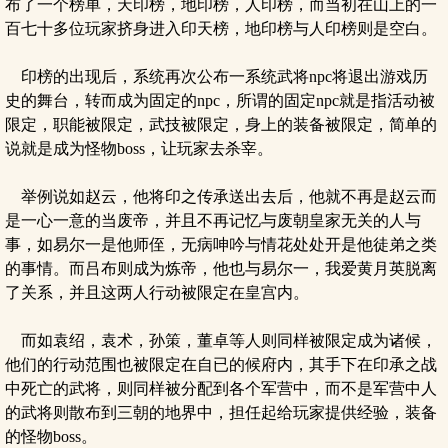
布了一个榜单，天印榜，地印榜，人印榜，而当初在山上的一
百七十多位玩家挤身进入印天榜，地印榜与人印榜则是空白。
印榜的出现后，系统再次公布一系统武将npc将退出游戏历
史的舞台，转而成为固定的npc，所谓的固定npc就是指活动被
限定，职能被限定，武技被限定，身上的装备被限定，简单的
说就是成为怪物boss，让玩家去杀宰。
举例说如赵云，他将印之传承送出去后，他就不再是赵云而
是一心一意的当废帝，并且不再记忆与废朝皇家无关的人与
事，如易尔一是他师侄，无病呻吟与情花处处开是他徒弟之类
的事情。而吕布则成为炼帝，他也与易尔一，我爱黄月英脱离
了关系，并且这两人行动被限定在皇宫内。
而如袁绍，袁术，孙策，董卓等人则同样被限定成为诸候，
他们的行动范围也被限定在自已的候府内，其手下在印承之战
中死亡的武将，则同样被分配到各个军营中，而不是军营中人
的武将则散布到三朝的地界中，担任起给玩家提供经验，装备
的怪物boss。