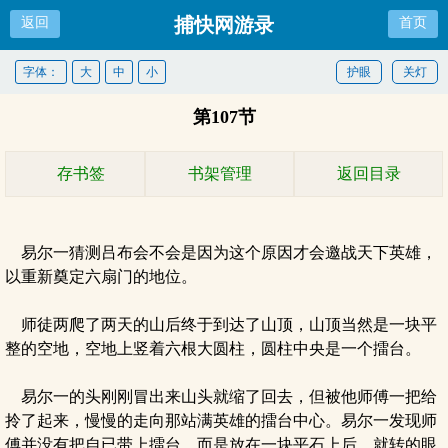
捕快网游录
返回
首页
字体：
大
中
小
护眼
关灯
第107节
存书签
书架管理
返回目录
易尔一猜测吕布会不会是因为这个原因才会邀战天下英雄，
以重新奠定六扇门的地位。
师徒两爬了两天的山后终于到达了山顶，山顶当然是一块平
整的空地，空地上竖着六根大圆柱，圆柱中央是一个擂台。
易尔一的头刚刚冒出来山头就缩了回去，但被他师傅一把给
拎了起来，慢慢的走向那站满英雄的擂台中心。易尔一发现师
傅并没有把自已带上擂台，而是放在一块平石上后，就转的眼