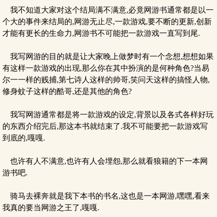
我不知道大家对这个结局满不满意,必竟网游书通常都是以一
个大的事件来结局的,网游无止尽,一款游戏,要不断的更新,创新
才能有更长的生命力,网游书不可能把一款游戏一直写到尾.
我写网游的目的就是让大家晚上做梦时有一个念想,想想如果
有这样一款游戏的出现,那么你在其中扮演的是何种角色?当易
尔一一样的贱捕,第七诗人这样的帅哥,笑问天这样的搞怪人物,
修身蚊子这样的酷哥,还是其他的角色?
我写网游通常都是将一款游戏的设定,背景以及各式各样好玩
的东西介绍完后,那这本书就结束了.我不可能要把一款游戏写
到底的,嘎嘎.
也许有人不满意,也许有人会埋怨,那么就看狼籍的下一本网
游书吧.
骑马去裸奔就是我下本书的书名,这也是一本网游,嘿嘿,看来
我真的要当网游之王了,嘎嘎.