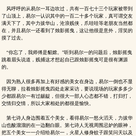
风呼呼的从易尔一耳边吹过，共有一百七十三个玩家被带到
了山顶上，易尔一认识其中的一百二十多个玩家，真可谓交友
满天下了，其中力拔华山，沧浪贱侠，爪哇哇等老朋友当然都
在，并且易尔一还看到了烛影摇曳，这让他很是意外，淫笑的
摸了过去。
“你忘了，我师傅是貂嫦。”听到易尔一的问题后，烛影摇曳
跳着眉头说道，贱捕这才想起自已跟烛影摇曳可是很有渊源
的。
因为熟人很多再加上有好感的美女在身边，易尔一倒也不显
得无聊，拉着烛影摇曳四处走家采访，要说现场的玩家多多少
少都跟易尔一有过龌龊，但很大一部人心态都不错，打归打，
交情归交情，所以大家相处的都很是愉快。
第七诗人身边围着五个美女，看得易尔一怒火滔天，力拔华
山也酸溜溜的在一边翻白眼。第七诗人无视周围忌妒的眼神，
把五个美女一一介绍给易尔一，火星人修身蚊子跟笑问天以及