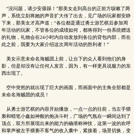
“没问题，请少安毋躁！”那美女走到高台的正前方咳嗽了两
声，系统立刻将她的声音扩大传了出去，见广场的玩家都安静
下来，那美女才高声道：“各位都是通过勇士游艺棋后参加周
年活动的玩家，不管各位的成绩如何，都将得到一份系统赠送
的礼物，礼物会在24小时内自动发放到各位的背包内部，而在
此之前，我要为大家介绍这次周年活动的胜利者！”
美女示意未命名海贼团上前，让台下的众人看到他们的身
影，但是却没有让任何人发言，因为，有一样更具说服力的东
西出现了。
空中突然的就出现了巨大的画面，而画面中的主角全部都是
未命名海贼团的成员！
从勇士游艺棋的内容开始播放，一点一点的往前，当左手猥
亵和蜡笔小鑫如神般的炮决斗时，广场的气氛在一瞬间达到了
顶点，双方所展现出来的能力的确堪称神技，这第一波的欢呼
和掌声被左手猥亵不客气的收入囊中，紧接着，场景切换，变