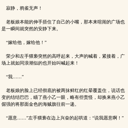
寂静，鸦雀无声！
老板娘本能的伸手捂住了自己的小嘴，那本来喧闹的广场也
是一瞬间就突然的安静下来。
“嫁给他，嫁给他！”
荣少和左手猥亵突然的高呼起来，大声的喊着，紧接着，广
场上就如同浪潮似的也开始叫喊起来！
“我……”
老板娘的脸上已经彻底的被两抹鲜红的红晕覆盖住，说话也
变的结结巴巴，瞄了燕小乙一眼，略有些责怪，却换来燕小乙
倔强的将那面金色的海贼旗往前一递。
“愿意……”左手猥亵在边上兴奋的起哄道：“说我愿意啊！”