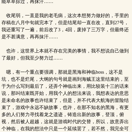
能草草掠过，再抹汗……
收尾弱，一直是我的老毛病，这次本想努力做好的，手里的
存稿在八月中旬就完本了，但是结尾却一直在改，直到27号，
我还重写了一遍，前后改了3，4回，废掉了三万字，但最终还
是不甚满意，再再抹汗……
也许，这世界上本就不存在完美的事情，我不想说自己做到
了最好，但我至少努力过……
嗯，有一个重点要强调，那就是黑海和神临boss，这不是
坑，也不是烂尾，大纲的句号就是画到海贼王这里结束的，至
于为什么写到最后了，还弄个神临出来，用比较装十三的话来
说，那叫结束既开始，用我个人的想法来说，我想表达的意思
是未命名的故事也许结束了，但是，并不代表大航海的冒险结
束了，游戏中永远不缺故事，也许，在那不知名的黑海，有更
多的人们努力寻找着龙之遗迹，铸造出新的故事，登顶，俯
视，然后被人超越，这就是游戏时代的交替，所以，故意弄出
个神临，在我的想法中只是一个延续罢了，若不然，我完全可