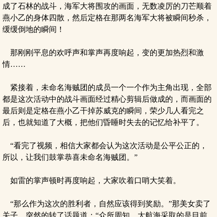
成了石林的战斗，海军大将围攻的画面，无数凌厉的刀芒顺着
燕小乙的身体四散，然后定格在那两名海军大将被瞬间秒杀，
缓缓倒地的瞬间！
那刚刚平息的欢呼声和掌声再度响起，变的更加热烈和激
情……
紧接着，未命名海贼团的成员一个一个作为主角出现，全部
都是这次活动中的战斗画面经过精心剪辑后做成的，而画面的
最后则是定格在燕小乙干掉苏威克的瞬间，荣少几人看完之
后，也就知道了大概，把他们昏睡时失去的记忆给补平了。
“看完了视频，相信大家都会认为这次活动是公平公正的，
所以，让我们鼓掌恭喜未命名海贼团。”
如雷的掌声顿时再度响起，大家吹着口哨大笑着。
“那么作为这次的胜利者，自然应该得到奖励。”那美女卖了
关子，突然的转了话题道：“众所周知，大航海采取的是目前