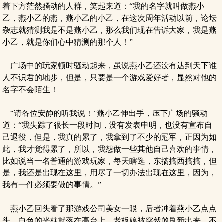
着下方茫然骚动的人群，笑起来道：“我的名字就叫做燕小
乙，燕小乙的燕，燕小乙的小乙，在这次周年活动以前，论坛
杂志就猜测我是不是燕小乙，那么我们现在告诉大家，我是燕
小乙，就是你们心中猜测的那个人！”
广场中的玩家顿时骚动起来，虽说燕小乙还没有达到天下谁
人不识君的地步，但是，只要是一个游戏爱好者，显然对他的
名字不会陌生！
“请各位安静的听我说！”燕小乙伸出手，压下广场的骚动
道：“我失踪了很长一段时间，没有发表申明，也没有宣布自
己退役，但是，我真的累了，我拿到了不少的冠军，正因为如
此，我才觉得累了，所以，我想做一些其他自己喜欢的事情，
比如说当一名普通的游戏玩家，每天瞎逛，东搞搞西搞搞，但
是，我还是出现在这里，用尽了一切办法出现在这里，因为，
我有一件必须要做的事情。”
燕小乙回头看了那游戏公司美女一眼，后者冲着燕小乙点点
头，白色的光柱就落在高台上，老板娘被突然的刷新出来，不