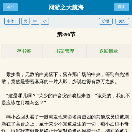
网游之大航海
返回
首页
字体：
大
中
小
护眼
关灯
第396节
存书签
书架管理
返回目录
紧接着，无数的白光落下，落在那广场的中央，等到白光消
散，竟然是密密麻麻的一片人影，少说也得有数万之多。
“这是哪儿啊？”荣少的声音突然响起来道：“该死的，我们不
是应该在月桂岛么？”
燕小乙回头看了一眼就发现未命名海贼团的其他成员也被刷
新在了高台之上，至于荣少不知道发生的一切，燕小乙也不奇
怪，睡眠状态就像是终止玩家对角色的操控一样，彻底的被关