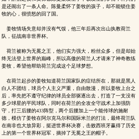
是还闹出了一条人命。陈曼柔怀了姜牧的孩子，却不能锁住姜
牧的心，很愤怒的回了国。
姜牧情场失意却并没有气馁，他三年后再次出山执教荷兰
队，征战南非世界杯。
荷兰被称为无冕之王，他们实力强大，粉丝众多，但是却始
终无法登上世界的巅峰，所以高傲的荷兰人才请来了神奇教练
姜牧，希望他帮助荷兰完成这个足球梦想。
在荷兰起步的姜牧知道荷兰国家队的症结所在，那就是黑人
白人不团结，球员个人主义严重，自由散漫，所以姜牧上台之
后，率先把不遵守纪律的球员全部驱逐出去，打造了一支没有
多少球星的平民球队，同时在荷兰的全攻全守战术上加强防
守，打三后腰的433阵型，两个后腰加上一个能传球的施耐
德，模仿了姜牧在阿尔克马尔和国际米兰的打法，最终荷兰队
在南非也大放异彩，挺进世界杯决赛，击败西班牙赢得了历史
上的第一个世界杯冠军，摘掉了无冕之王的帽子。