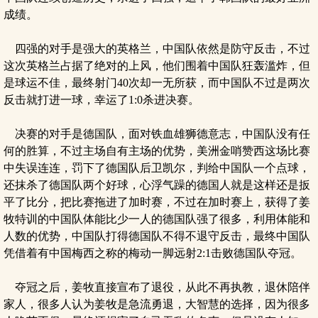
成绩。
四强的对手是强大的英格兰，中国队依然是防守反击，不过
这次英格兰占据了绝对的上风，他们围着中国队狂轰滥炸，但
是球运不佳，最终射门40次却一无所获，而中国队不过是两次
反击就打进一球，幸运了1:0杀进决赛。
决赛的对手是德国队，面对铁血雄狮德意志，中国队没有任
何的胜算，不过主场自有主场的优势，美洲金哨赞西这场比赛
中失误连连，罚下了德国队后卫凯尔，判给中国队一个点球，
还抹杀了德国队两个好球，心浮气躁的德国人就是这样还是扳
平了比分，把比赛拖进了加时赛，不过在加时赛上，获得了姜
牧特训的中国队体能比少一人的德国队强了很多，利用体能和
人数的优势，中国队打得德国队不得不退守反击，最终中国队
凭借着有中国梅西之称的梅动一脚远射2:1击败德国队夺冠。
夺冠之后，姜牧直接宣布了退役，从此不再执教，退休陪伴
家人，很多人认为姜牧是急流勇退，大智慧的选择，因为很多