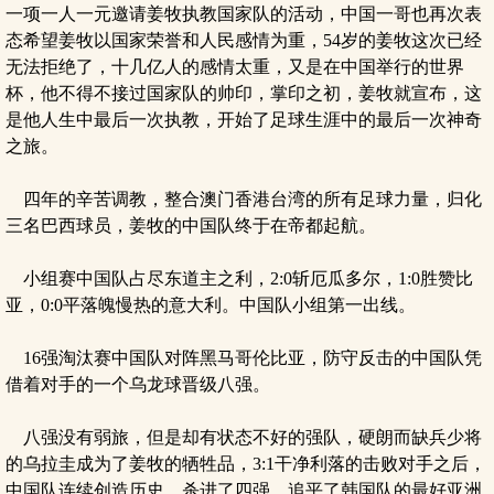
一项一人一元邀请姜牧执教国家队的活动，中国一哥也再次表
态希望姜牧以国家荣誉和人民感情为重，54岁的姜牧这次已经
无法拒绝了，十几亿人的感情太重，又是在中国举行的世界
杯，他不得不接过国家队的帅印，掌印之初，姜牧就宣布，这
是他人生中最后一次执教，开始了足球生涯中的最后一次神奇
之旅。
四年的辛苦调教，整合澳门香港台湾的所有足球力量，归化
三名巴西球员，姜牧的中国队终于在帝都起航。
小组赛中国队占尽东道主之利，2:0斩厄瓜多尔，1:0胜赞比
亚，0:0平落魄慢热的意大利。中国队小组第一出线。
16强淘汰赛中国队对阵黑马哥伦比亚，防守反击的中国队凭
借着对手的一个乌龙球晋级八强。
八强没有弱旅，但是却有状态不好的强队，硬朗而缺兵少将
的乌拉圭成为了姜牧的牺牲品，3:1干净利落的击败对手之后，
中国队连续创造历史，杀进了四强，追平了韩国队的最好亚洲