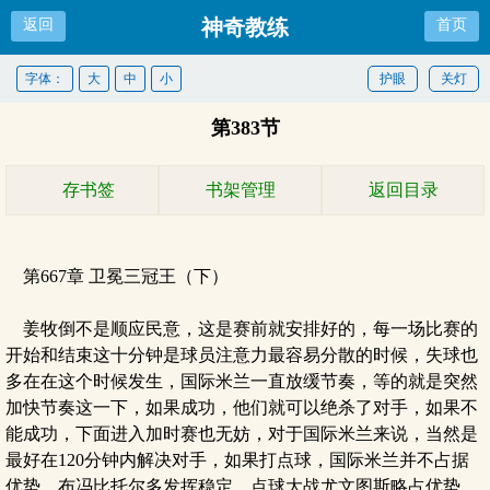
神奇教练
返回
首页
字体：
大
中
小
护眼
关灯
第383节
存书签
书架管理
返回目录
第667章 卫冕三冠王（下）
姜牧倒不是顺应民意，这是赛前就安排好的，每一场比赛的
开始和结束这十分钟是球员注意力最容易分散的时候，失球也
多在在这个时候发生，国际米兰一直放缓节奏，等的就是突然
加快节奏这一下，如果成功，他们就可以绝杀了对手，如果不
能成功，下面进入加时赛也无妨，对于国际米兰来说，当然是
最好在120分钟内解决对手，如果打点球，国际米兰并不占据
优势，布冯比托尔多发挥稳定，点球大战尤文图斯略占优势。