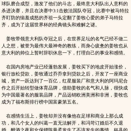
球队磨合成型，激发了他们的斗志，最终意大利队出人意料的
杀进决赛，并且在决赛中3:1击败法国队夺冠，比赛中被马特拉
齐盯防的恼羞成怒的齐祖一头定翻了姜牧心爱的弟子马特拉
齐，成为了这届世界杯的经典镜头和难解之谜。
姜牧带领意大利队夺冠之后，在世界足坛的名气已经不做二
人之想，被誉为最伟大最神奇的教练，而身心疲惫的姜牧也从
意大利的帅位上暂时辞职休息一下，打理自己的事业和感情。
在国内房地产业已经蓬勃发展，姜牧买下的地皮开始涨价，
银行放松贷款，姜牧通过乔乔拿到贷款之后，开发了一座商业
城，资产一跃达到了一百亿，红星服装厂和意大利的阿玛尼合
作之后开始转型做体育品牌，借助姜牧的名气和人脉，很快成
为中国最著名的服装品牌，产品远销欧洲美洲和非洲，姜牧也
成为了福布斯排行榜中国富豪第五名。
在感情生活上，姜牧却并没有像他在足球和商业上那么成
功，和几个女人的纠葛一直无法解开，和冯苛订婚后不久退
婚，醉酒之夜和女保镖陈曼柔发生了不该发生的事情，杯具的