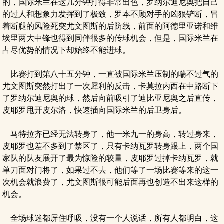
的，国际米兰在这几分钟打得非常出色，罗纳尔迪尼奥把自己
的过人和想象力发挥到了极致，罗本不顾对手的凶狠铲断，冒
着断腿的风险死突尤文图斯的后防线，前面的阿德里亚诺和维
埃里两大中锋也得到同伴很多的传球机会，但是，国际米兰在
占尽优势的情况下却始终不能进球。
比赛打到第八十五分钟，一直被国际米兰压制的喘不过气的
尤文图斯突然打出了一次犀利的反击，卡莫拉内西在中路断下
了罗纳尔迪尼奥的球，然后向前吸引了迪比亚尼奥之后直传，
皮耶罗甩开皮尔洛，快速插向国际米兰的后卫身后。
马特拉齐已经无法转身了，他一米九一的身高，转过身来，
皮耶罗也差不多到了禁区了，只有卡纳瓦罗转身跟上，两个国
家队的队友展开了最为惊险的较量，皮耶罗过掉卡纳瓦罗，就
单刀面对门将了，如果过不去，他们等了一场比赛等来的这一
次机会就浪费了，尤文图斯很可能后面再也创造不出来这样的
机会。
全场球迷都屏住呼吸，没有一个人说话，所有人都明白，这