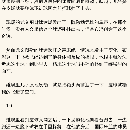
就预感到不好，然后以最快的速度向后角移动，跃起，几乎是
在皮球就要整体飞进球网之前把球挡了出去。
现场的尤文图斯球迷爆发出了一阵激动无比的掌声，在那个
时候，没有人会相信这个球还能扑出去，但是布冯创造了这个
奇迹。
然而尤文图斯的球迷欢呼之声未绝，情况又发生了变化，布
冯这一下扑救已经达到了他身体和反应的极限，他根本就没法
考虑这个球扑到哪里去，结果这个球很不巧的扑到了维埃里的
面前。
维埃里几乎原地没动，就是把额头向前迎了一下，皮球就稳
稳的飞进了空门。
1:0
维埃里看到皮球入网之后，一下发疯似地向看台跑去，一边
跑还一边脱下球衣在手里挥舞，在他的身后，国际米兰的球员