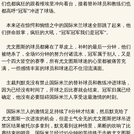
们也都疯狂的跟着维埃里冲向看台，接着替补球员和教练们也
都高呼“冠军”冲进了球场。
本来还在惊愕和惋惜之中的国际米兰球迷全部跳了起来，他
们拼命鼓掌，疯狂的大吼，“冠军冠军我们是冠军”。
尤文图斯的球员都瘫在了草皮上，补时的最后一分钟，他们
被绝杀了，全场95分钟的努力付诸流水，冠军属于别人，又是
一个四大皆空的赛季，所有尤文图斯球迷的心里都被痛苦充
满，一些感情丰富的球员和球迷忍不住泪流满面。
主裁判默克没有禁止国际米兰的替补球员和教练冲进球场，
因为已经没有时间了，开球之后比赛就会结束。冠军归属已经
确定，他没有必要阻碍国际米兰人享受这最激情的时刻。
国际米兰人的激情足足持续了8分钟才结束，然后默克给了
尤文图斯一次进攻的机会，但是士气全无的尤文图斯把球吊进
禁区结果被托尔多拿到，默克看到这种情景，果断的吹响了比
赛结束的哨音，国际米兰经过95分钟的苦战终于击败尤文图斯