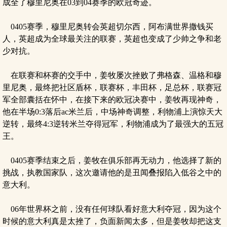
成全了穆里尼奥在03到04赛季的欧冠奇迹。
0405赛季，穆里尼奥转会英超切尔西，阿布满世界撒钱买
人，英超成为全球最关注的联赛，英超也变成了少帅之争和老
少对抗。
在联赛和杯赛的交手中，姜牧屡次挫败了弗格森、温格和穆
里尼奥，最终把社区盾杯，联赛杯，丰田杯，足总杯，联赛冠
军全部囊括在怀中，在接下来的欧冠决赛中，姜牧再现神奇，
他在半场0:3落后ac米兰后，中场神奇调整，利物浦上演惊天大
逆转，最终4:3逆转米兰夺得冠军，利物浦成为了最强大的五冠
王。
0405赛季结束之后，姜牧在俱乐部再无动力，他选择了新的
挑战，执教国家队，这次邀请他的是丑闻叠报陷入低谷之中的
意大利。
06年世界杯之前，没有任何球队看好意大利夺冠，因为这个
时候的意大利真是太挫了，负面新闻太多，但是姜牧却把这支